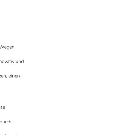
n Wegen
nnovativ und
en, einen
sse
 durch