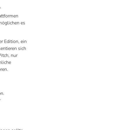
f
attformen
möglichen es
.
r Edition, ein
entieren sich
itch, nur
nliche
ren.
en.
r