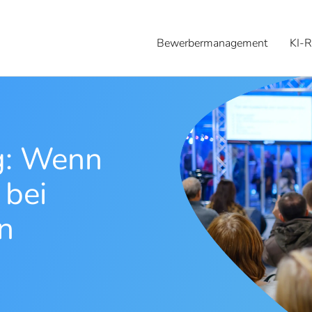
Bewerbermanagement
KI-R
g: Wenn
 bei
n