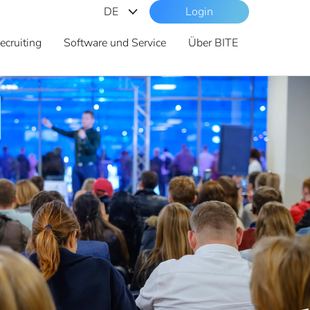
DE
Login
DE
ecruiting
Software und Service
Über BITE
ES
CAT
EN