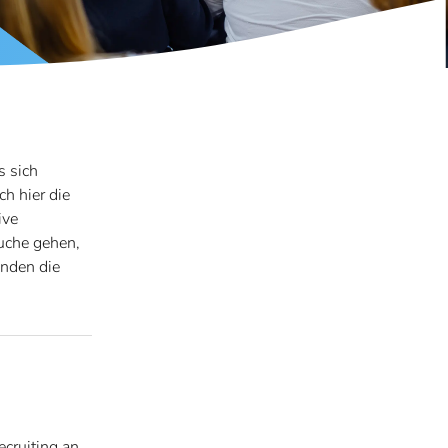
s sich
h hier die
ive
suche gehen,
enden die
cruiting an.