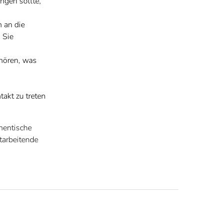
ngen sollte,
 an die
 Sie
 hören, was
takt zu treten
thentische
tarbeitende