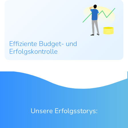
Effiziente Budget- und
Erfolgskontrolle
Unsere Erfolgsstorys: