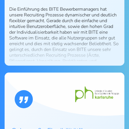
Die Einführung des BITE Bewerbermanagers hat
unsere Recruiting Prozesse dynamischer und deutlich
flexibler gemacht. Gerade durch die einfache und
intuitive Benutzeroberfläche, sowie den hohen Grad
der Individualisierbarkeit haben wir mit BITE eine
Software im Einsatz, die alle Nutzergruppen sehr gut
erreicht und dies mit stetig wachsender Beliebtheit. So
gelingt es, durch den Einsatz von BITE unsere sehr
unterschiedlichen Recruiting Prozesse (Ärzte,
Pflegedienst, Verwaltung, Praktikanten und
Auszubildenden sowie Bewerberpooling) stets
individuell und auf die Anforderungen der jeweiligen
Zielgruppen und Fachbereiche exakt abgestimmt
abzubilden. Als Personalmanagement agieren wir seit
der Einführung von BITE noch schneller, transparenter
und somit auch erfolgreicher bei der Besetzung freier
Vakanzen - dies führt zu mehr Zufriedenheit sowohl im
Bereich HR, den Fachbereichen als auch bei den
Bewerbern. Wir freuen uns auch weiterhin auf viele
innovative Ideen der Firma BITE, die wir dann in
unseren Alltag für ein besseres Recruiting gerne