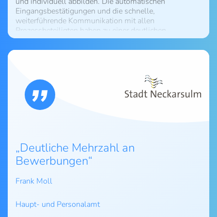
und individuell abbilden. Die automatischen
Eingangsbestätigungen und die schnelle,
weiterführende Kommunikation mit allen
Prozessbeteiligten haben zu einer deutlichen
Arbeitserleichterung und Qualitätssteigerung
innerhalb unserer Personalbeschaffung beigetragen.
Die Vergabe der detaillierten Zugriffsrechte für einzelne
Gruppen bzw. Personen sowie die integrierten
Verschlüsselungsmechanismen (ZiP, PGP) für unsere
individuellen Berichte haben zu einer weiteren
Verbesserung des bestehenden hohen
Datenschutzniveaus geführt.
Deutliche Mehrzahl an
Bewerbungen
Frank Moll
Haupt- und Personalamt