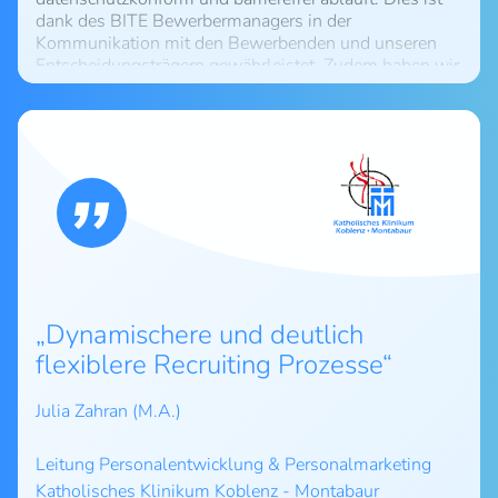
dank des BITE Bewerbermanagers in der
Kommunikation mit den Bewerbenden und unseren
Entscheidungsträgern gewährleistet. Zudem haben wir
die Mitarbeiter von BITE jederzeit als Ansprechpartner
auf Augenhöhe kennengelernt, die auf unsere
individuellen Wünsche eingehen und uns zusätzlich
noch hilfreiche Inputs und Tipps liefern. Ein schneller
Support und ein fairer Preis runden das Angebot von
BITE ab.
Dynamischere und deutlich
flexiblere Recruiting Prozesse
Julia Zahran (M.A.)
Leitung Personalentwicklung & Personalmarketing
Katholisches Klinikum Koblenz - Montabaur