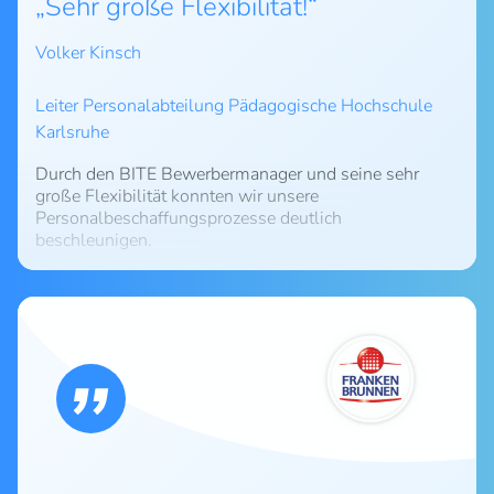
Sehr große Flexibilität!
integrieren und nutzen werden.
Volker Kinsch
Leiter Personalabteilung Pädagogische Hochschule
Karlsruhe
Durch den BITE Bewerbermanager und seine sehr
große Flexibilität konnten wir unsere
Personalbeschaffungsprozesse deutlich
beschleunigen.