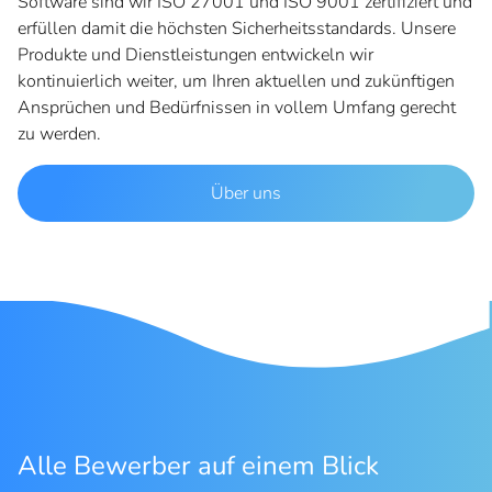
Software sind wir ISO 27001 und ISO 9001 zertifiziert und
erfüllen damit die höchsten Sicherheitsstandards. Unsere
Produkte und Dienstleistungen entwickeln wir
kontinuierlich weiter, um Ihren aktuellen und zukünftigen
Ansprüchen und Bedürfnissen in vollem Umfang gerecht
zu werden.
Über uns
Alle Bewerber auf einem Blick
M