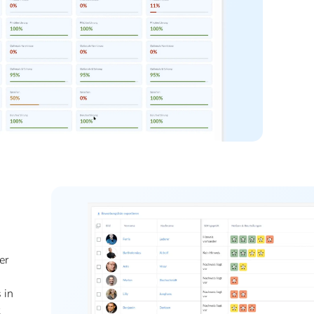
er
 in