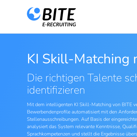
KI Skill-Matching 
Die richtigen Talente sc
identifizieren
Mit dem intelligenten KI Skill-Matching von BITE v
Bewerbendenprofile automatisiert mit den Anforder
Stellenausschreibungen. Auf Basis der eingereich
analysiert das System relevante Kenntnisse, Qualif
Sprachkompetenzen und stellt die Ergebnisse übersic