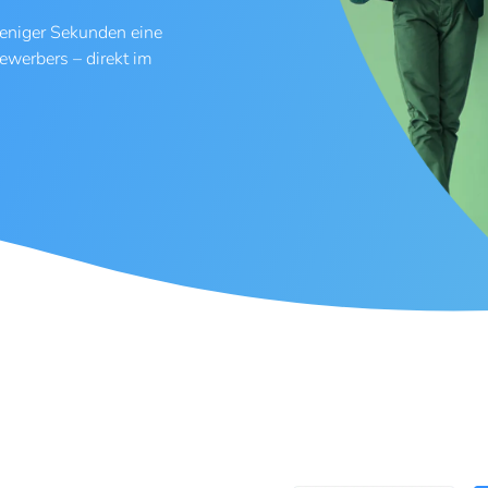
weniger Sekunden eine
ewerbers – direkt im