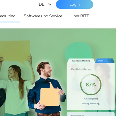
DE
Login
DE
ecruiting
Software und Service
Über BITE
ES
CAT
EN