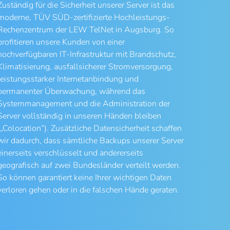
Zuständig für die Sicherheit unserer Server ist das
moderne, TÜV SÜD-zertifizierte Hochleistungs-
Rechenzentrum der LEW TelNet in Augsburg. So
profitieren unsere Kunden von einer
hochverfügbaren IT-Infrastruktur mit Brandschutz,
Klimatisierung, ausfallsicherer Stromversorgung,
leistungsstarker Internetanbindung und
permanenter Überwachung, während das
Systemmanagement und die Administration der
Server vollständig in unseren Händen bleiben
(„Colocation“). Zusätzliche Datensicherheit schaffen
wir dadurch, dass sämtliche Backups unserer Server
einerseits verschlüsselt und andererseits
geografisch auf zwei Bundesländer verteilt werden.
So können garantiert keine Ihrer wichtigen Daten
verloren gehen oder in die falschen Hände geraten.