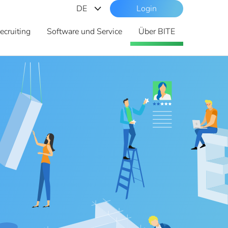
DE
Login
DE
ecruiting
Software und Service
Über BITE
ES
CAT
EN