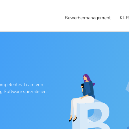
Bewerbermanagement
KI-R
 kompetentes Team von
g Software spezialisiert